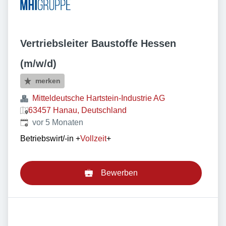
Vertriebsleiter Baustoffe Hessen
(m/w/d)
merken
Mitteldeutsche Hartstein-Industrie AG
63457 Hanau, Deutschland
Veröffentlicht
:
vor 5 Monaten
Betriebswirt/-in
+
Vollzeit
+
Bewerben