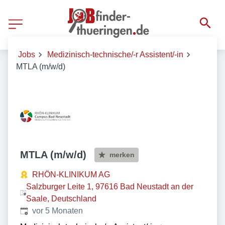
Jobs
Medizinisch-technische/-r Assistent/-in
MTLA (m/w/d)
MTLA (m/w/d)
merken
RHÖN-KLINIKUM AG
Salzburger Leite 1, 97616 Bad Neustadt an der
Saale, Deutschland
Veröffentlicht
:
vor 5 Monaten