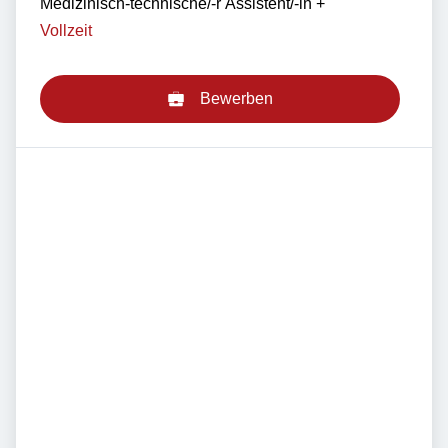
Medizinisch-technische/-r Assistent/-in
+
Vollzeit
Bewerben