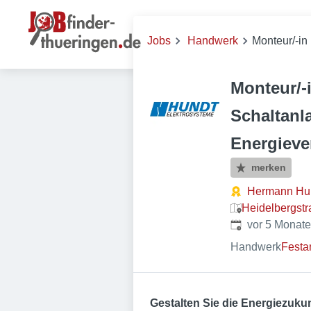
Jobs
Handwerk
Monteur/-in
Monteur/-i
Schaltanl
Energieve
merken
Hermann Hu
Heidelbergst
Veröffentlicht
:
vor 5 Monat
Handwerk
Festa
Gestalten Sie die Energiezuku