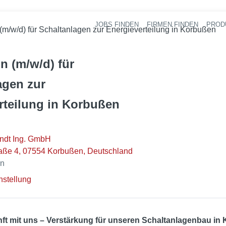
JOBS FINDEN
FIRMEN FINDEN
PROD
Ha
 (m/w/d) für Schaltanlagen zur Energieverteilung in Korbußen
n (m/w/d) für
agen zur
rteilung in Korbußen
ndt Ing. GmbH
raße 4, 07554 Korbußen, Deutschland
en
nstellung
nft mit uns – Verstärkung für unseren Schaltanlagenbau in