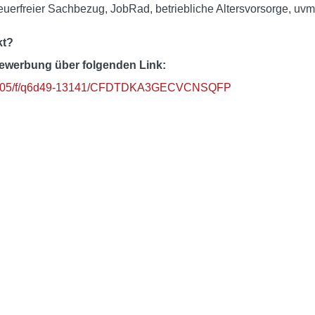
euerfreier Sachbezug, JobRad, betriebliche Altersvorsorge, uvm
kt?
Bewerbung über folgenden Link:
4327305/f/q6d49-13141/CFDTDKA3GECVCNSQFP