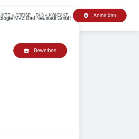
UKTE & PREISE
FAQ & KONTAKT
Anmelden
upt-Navigation
terologie MVZ Bad Neustadt GmbH
Bewerben