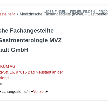
JOBS FINDEN
FIRMEN FINDEN
PROD
Ha
tellte/-r
Medizinische Fachangestellte (m/w/d) - Gastroen
che Fachangestellte
 Gastroenterologie MVZ
tadt GmbH
IKUM AG
g-Str. 16, 97616 Bad Neustadt an der
hland
en
Fachangestellte/-r
+
Vollzeit
+