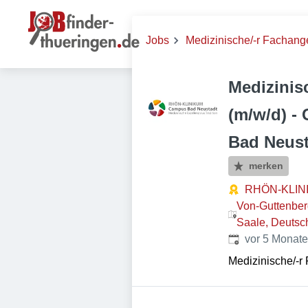
Jobs
Medizinische/-r Fachanges
Medizinis
(m/w/d) -
Bad Neus
merken
RHÖN-KLIN
Von-Guttenber
Saale, Deutsc
Veröffentlicht
:
vor 5 Monat
Medizinische/-r 