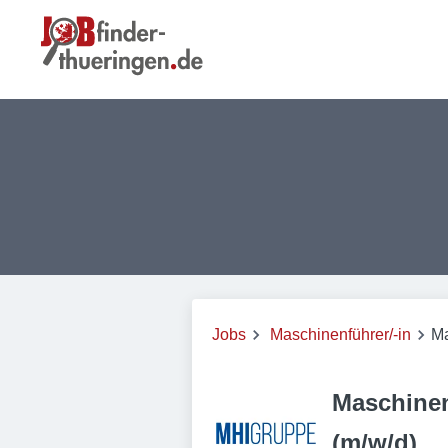
Jobs
Maschinenführer/-in
Ma
Maschinen
(m/w/d)