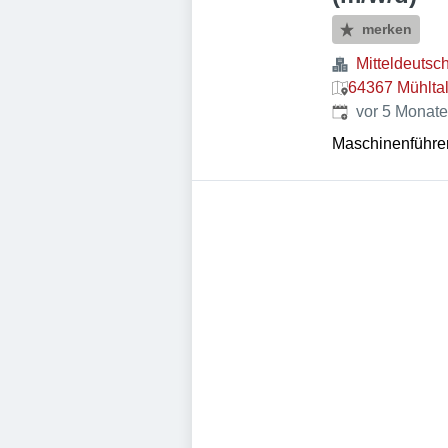
merken
Mitteldeutsc
64367 Mühlta
Veröffentlicht
:
vor 5 Monat
Maschinenführer