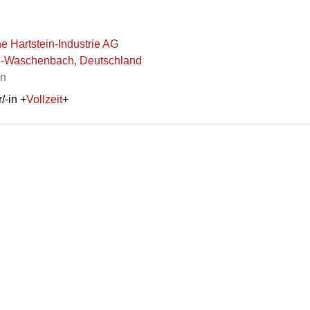
he Hartstein-Industrie AG
l-Waschenbach, Deutschland
en
/-in
+
Vollzeit
+