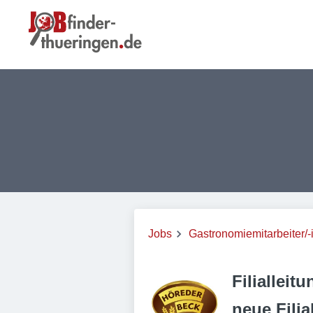
Jobs
Gastronomiemitarbeiter/-
Filialleit
neue Filia