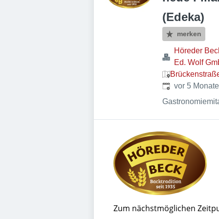
(Edeka)
merken
Höreder Bec
Ed. Wolf G
Brückenstraße
Veröffentlicht
:
vor 5 Monat
Gastronomiemitar