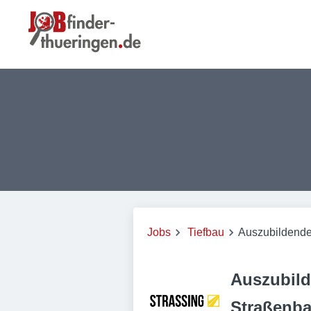
Jobs
Tiefbau
Auszubildenden
Auszubil
Straßenba