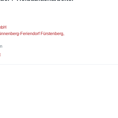
mbH
nnenberg-Feriendorf Fürstenberg,
en
t