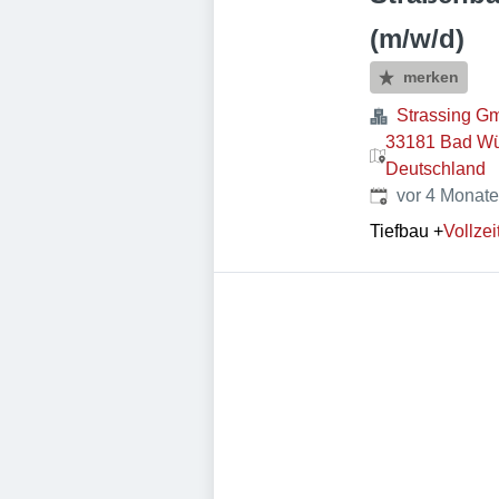
(m/w/d)
merken
Strassing G
33181 Bad Wü
Deutschland
Veröffentlicht
:
vor 4 Monat
Tiefbau
+
Vollzei