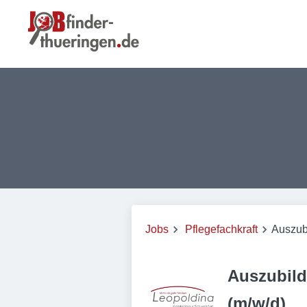
Jobs
Pflegefachkraft
Auszubi
Auszubild
(m/w/d)