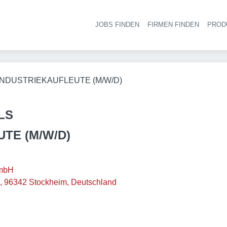
JOBS FINDEN
FIRMEN FINDEN
PROD
Ha
INDUSTRIEKAUFLEUTE (M/W/D)
LS
TE (M/W/D)
GmbH
 96342 Stockheim, Deutschland