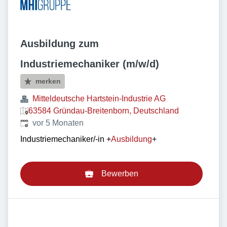
Ausbildung zum
Industriemechaniker (m/w/d)
merken
Mitteldeutsche Hartstein-Industrie AG
63584 Gründau-Breitenborn, Deutschland
Veröffentlicht
:
vor 5 Monaten
Industriemechaniker/-in
+
Ausbildung
+
Bewerben