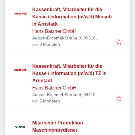
Kassenkraft, Mitarbeiter für die
Kasse / Information (m/w/d) Minijob
in Arnstadt
Hans Batzner GmbH
August-Broemel-Straße 9, 99310
Veröffentlicht
:
Arnstadt, Deutschland
vor 3 Monaten
Kassenkraft, Mitarbeiter für die
Kasse / Information (m/w/d) TZ in
Arnstadt
Hans Batzner GmbH
August-Broemel-Straße 9, 99310
Veröffentlicht
:
Arnstadt, Deutschland
vor 5 Monaten
Mitarbeiter Produktion
Maschinenbediener