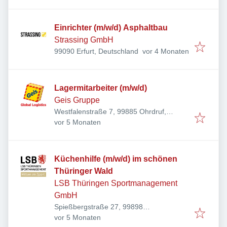
Einrichter (m/w/d) Asphaltbau
Strassing GmbH
Veröffentlicht
:
99090 Erfurt, Deutschland
vor 4 Monaten
Lagermitarbeiter (m/w/d)
Geis Gruppe
Westfalenstraße 7, 99885 Ohrdruf,
Veröffentlicht
:
Deutschland
vor 5 Monaten
Küchenhilfe (m/w/d) im schönen
Thüringer Wald
LSB Thüringen Sportmanagement
GmbH
Spießbergstraße 27, 99898
Veröffentlicht
:
Friedrichroda, Deutschland
vor 5 Monaten