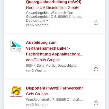
Quarzglasbearbeitung (m/w/d)
Hoenle UV Disinfection GmbH
Gewerbegebiet Wümbach-Ost,
Gewerbegebiet O 6, 98693 Ilmenau,
Deutschland
+
Veröffentlicht
:
vor 5 Monaten
Ausbildung zum
Verfahrensmechaniker -
Fachrichtung Asphalttechnik
(m/w/d)
amo/Debus Gruppe
98544 Zella-Mehlis, Deutschland
Veröffentlicht
:
vor 2 Wochen
Disponent (m/w/d) Fernverkehr
Geis Gruppe
Westfalenstraße 7, 99885 Ohrdruf,
Veröffentlicht
:
Deutschland
vor 2 Monaten