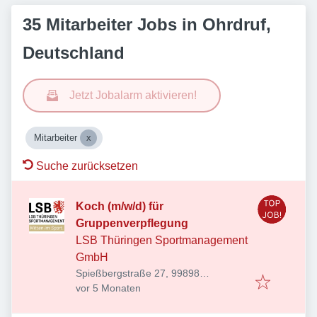
35 Mitarbeiter Jobs in Ohrdruf,
Deutschland
Jetzt Jobalarm aktivieren!
Mitarbeiter
Suche zurücksetzen
Koch (m/w/d) für
Gruppenverpflegung
LSB Thüringen Sportmanagement
GmbH
Spießbergstraße 27, 99898
Veröffentlicht
:
Friedrichroda, Deutschland
vor 5 Monaten